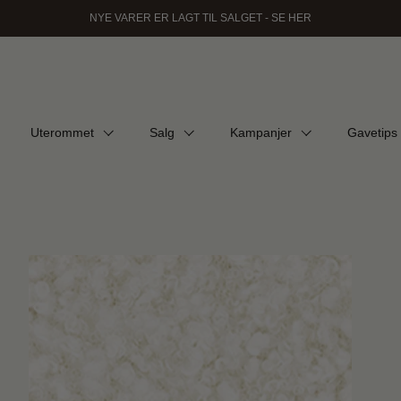
NYE VARER ER LAGT TIL SALGET - SE HER
Uterommet
Salg
Kampanjer
Gavetips