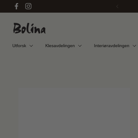
Hopp over til innhold
Facebook
Instagram
Forrige
Utforsk
Klesavdelingen
Interiøravdelingen