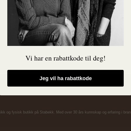
Vi har en rabattkode til deg!
Jeg vil ha rabattkode
ikk og fysisk butikk på Stabekk. Med over 30 års kunnskap og erfaring i bransj