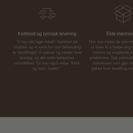
Kortreist og lynrask levering
Ekte menne
Vi har vårt lager lokalt i butikken på
Hos oss møter du ekte 
Stabekk og er kjent for rask behandling
er klare til å hjelpe deg
av bestillinger! Vi pakker og sender hver
service og inngående 
ukedag, og alle ordre behandles
produktene. Bak pakkedi
umiddelbart. Du kan også velge "Klikk
mennesker som gjør sitt
og hent i butikk".
pakke hver bestilling me