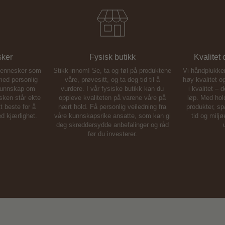
sker
Fysisk butikk
Kvalitet
mennesker som
Stikk innom! Se, ta og føl på produktene
Vi håndplukker 
 med personlig
våre, prøvesitt, og ta deg tid til å
høy kvalitet o
kunnskap om
vurdere. I vår fysiske butikk kan du
i kvalitet – 
sken står ekte
oppleve kvaliteten på varene våre på
løp. Med hol
 beste for å
nært hold. Få personlig veiledning fra
produkter, s
d kjærlighet.
våre kunnskapsrike ansatte, som kan gi
tid og milj
deg skreddersydde anbefalinger og råd
før du investerer.