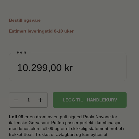
Bestillingsvare
Estimert leveringstid 8-10 uker
PRIS
Ordinær pris:
Pris:
10.299,00 kr
Antall
LEGG TIL I HANDLEKURV
Loll 08
er en drøm av en puff signert Paola Navone for
italienske Gervasoni. Puffen passer perfekt i kombinasjon
med lenestolen Loll 09 og er et skikkelig statement møbel i
trekket Bear. Trekket er avtagbart og kan byttes ut