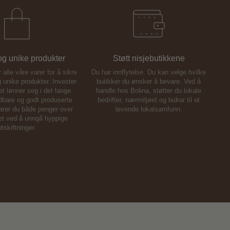
 og unike produkter
Støtt nisjebutikkene
alle våre varer for å sikre
Du har innflytelse. Du kan velge hvilke
g unike produkter. Invester
butikker du ønsker å bevare. Ved å
det lønner seg i det lange
handle hos Bolina, støtter du lokale
dbare og godt produserte
bedrifter, nærmiljøet og bidrar til et
parer du både penger over
levende lokalsamfunn.
øet ved å unngå hyppige
utskiftninger.