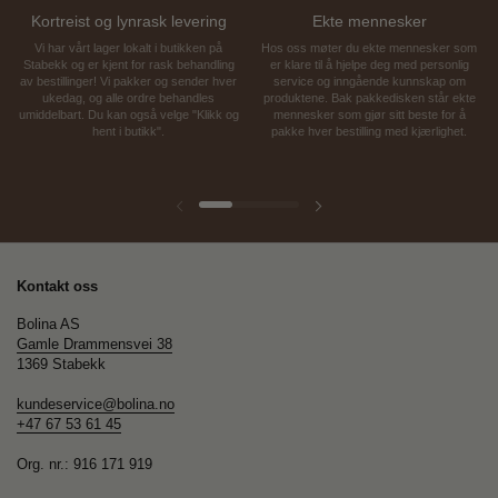
Kortreist og lynrask levering
Ekte mennesker
Vi har vårt lager lokalt i butikken på
Hos oss møter du ekte mennesker som
Stabekk og er kjent for rask behandling
er klare til å hjelpe deg med personlig
av bestillinger! Vi pakker og sender hver
service og inngående kunnskap om
ukedag, og alle ordre behandles
produktene. Bak pakkedisken står ekte
umiddelbart. Du kan også velge "Klikk og
mennesker som gjør sitt beste for å
hent i butikk".
pakke hver bestilling med kjærlighet.
Forrige lysbilde
Neste lysbilde
Kontakt oss
Bolina AS
Gamle Drammensvei 38
1369 Stabekk
kundeservice@bolina.no
+47 67 53 61 45
Org. nr.: 916 171 919