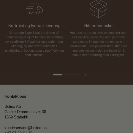
Kortreist og lynrask levering
Ekte mennesker
Vi har vårt lager lokalt i butikken på
Hos oss møter du ekte mennesker som
Stabekk og er kjent for rask behandling
er klare til å hjelpe deg med personlig
av bestillinger! Vi pakker og sender hver
service og inngående kunnskap om
ukedag, og alle ordre behandles
produktene. Bak pakkedisken står ekte
umiddelbart. Du kan også velge "Klikk og
mennesker som gjør sitt beste for å
hent i butikk".
pakke hver bestilling med kjærlighet.
Forrige lysbilde
Neste lysbilde
Kontakt oss
Bolina AS
Gamle Drammensvei 38
1369 Stabekk
kundeservice@bolina.no