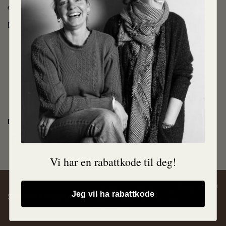
eller ferdigkomponerte hyllesystem.
Detaljer:
Mål: B:78cm, D:30cm
Materiale: Pulverlakkert stål
Maks vekt: 15kg fordelt på hyllen
Del
Facebook
X (Twitter)
Pinterest
Vi har en rabattkode til deg!
En familiedrevet nisjebutikk med nettbutikk og fysisk
Jeg vil ha rabattkode
butikk på Stabekk. Med over 30 års kunnskap og
SHOP PÅ BOLINA
erfaring i bransjen, tilbyr vi personlig service og
unike produkter.