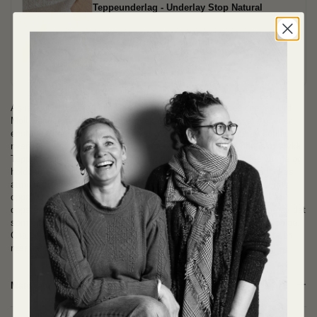
Teppeunderlag - Underlay Stop Natural
Velg en variant
Agner gulvteppe fra Linie Design i fargen Light Grey, designet av Urd
Moll Gundermann. Ved første øyekast kan det se ut som at Agner er
ensfarget, men ved nærmere øyesyn ser man en myriade av subtile
nyanser av nøytrale toner som skaper et diskré, men dynamisk uttrykk.
Teppet er håndvevet og laget av ren ull, kjent for sin naturlige varme og
holdbarhet og tilfører både et organisk utseende, komfort og en tidløs
atmosfære til ethvert rom. Merk at variasjoner i farge og tekstur kan
oppstå mellom partier av garn og fargebad. Uregelmessigheter kan
oppstå som følge av den håndlagde prosessen, men dette er noe av det
som gjør teppene ekstra vakre og taktile! Agner finnes i fargene Beige,
Charcoal, Grey, Light Grey og White. Kom innom butikken for å ta en
nærmere titt på farger og materialprøver.
Materiale