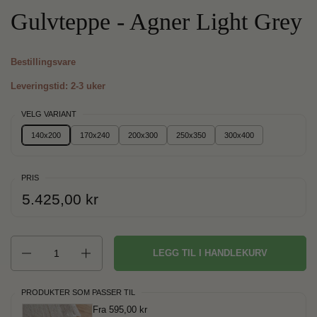
Gulvteppe - Agner Light Grey
Bestillingsvare
Leveringstid: 2-3 uker
VELG VARIANT
140x200
170x240
200x300
250x350
300x400
PRIS
Ordinær pris:
Pris:
5.425,00 kr
Antall
LEGG TIL I HANDLEKURV
PRODUKTER SOM PASSER TIL
Fra 595,00 kr