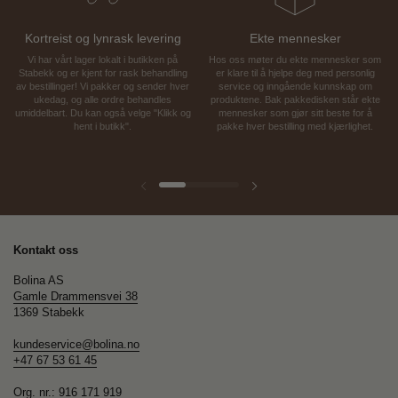
Kortreist og lynrask levering
Ekte mennesker
Vi har vårt lager lokalt i butikken på
Hos oss møter du ekte mennesker som
Stabekk og er kjent for rask behandling
er klare til å hjelpe deg med personlig
av bestillinger! Vi pakker og sender hver
service og inngående kunnskap om
ukedag, og alle ordre behandles
produktene. Bak pakkedisken står ekte
umiddelbart. Du kan også velge "Klikk og
mennesker som gjør sitt beste for å
hent i butikk".
pakke hver bestilling med kjærlighet.
Forrige lysbilde
Neste lysbilde
Kontakt oss
Bolina AS
Gamle Drammensvei 38
1369 Stabekk
kundeservice@bolina.no
+47 67 53 61 45
Org. nr.: 916 171 919