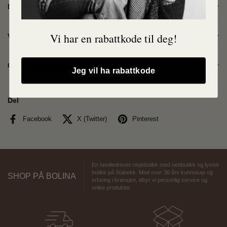
Detaljer
Vi har en rabattkode til deg!
Vedlikehold
Om produksjonen
Jeg vil ha rabattkode
Del
Facebook
X (Twitter)
Pinterest
En familiedrevet nisjebutikk med nettbutikk og fysisk
butikk på Stabekk. Med over 30 års kunnskap og
SHOP PÅ BOLINA
erfaring i bransjen, tilbyr vi personlig service og
unike produkter.