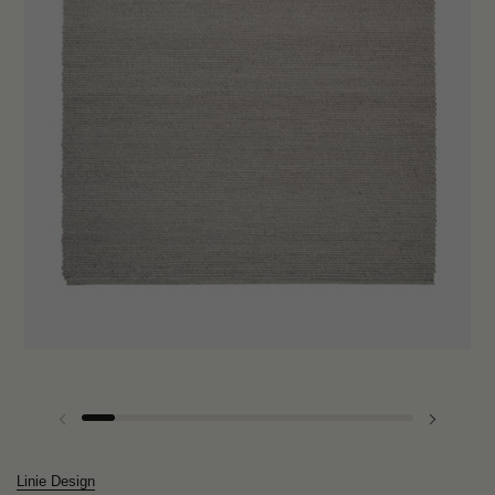
Forrige lysbilde
Neste lys
Linie Design