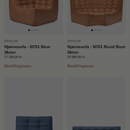
Ethnicraft
Ethnicraft
Hjørnesofa - N701 Brun
Hjørnesofa - N701 Rund Brun
Skinn
Skinn
Pris:
27.299,00 kr
Ordinær pris:
Pris:
33.999,00 kr
Ordinær pris:
Bestillingsvare
Bestillingsvare