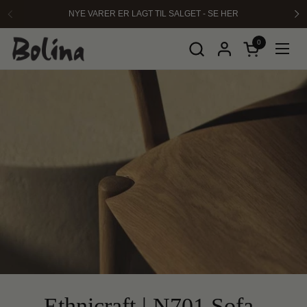
Hopp over til innhold
NYE VARER ER LAGT TIL SALGET - SE HER
Forrige
Ne
0
Åpen kurven
Åpne 
Ethnicraft | N701 Sofa