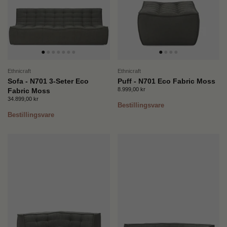
Ethnicraft
Ethnicraft
Sofa - N701 3-Seter Eco
Puff - N701 Eco Fabric Moss
Pris:
8.999,00 kr
Ordinær pris:
Fabric Moss
Pris:
34.899,00 kr
Ordinær pris:
Bestillingsvare
Bestillingsvare