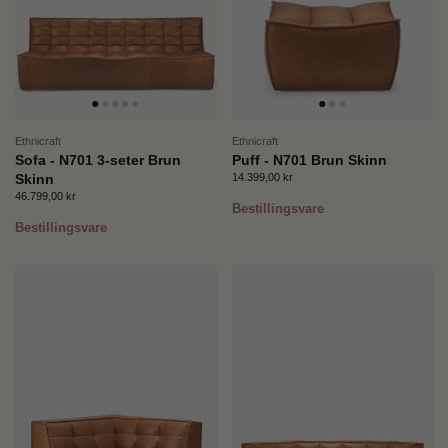
Ethnicraft
Ethnicraft
Sofa - N701 3-seter Brun
Puff - N701 Brun Skinn
Pris:
14.399,00 kr
Ordinær pris:
Skinn
Pris:
46.799,00 kr
Ordinær pris:
Bestillingsvare
Bestillingsvare