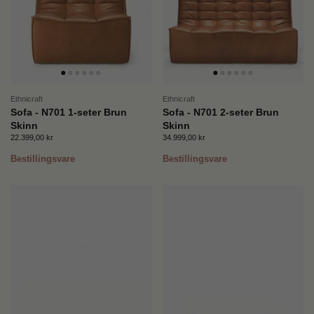
Ethnicraft
Ethnicraft
Sofa - N701 1-seter Brun
Sofa - N701 2-seter Brun
Skinn
Skinn
Pris:
22.399,00 kr
Ordinær pris:
Pris:
34.999,00 kr
Ordinær pris:
Bestillingsvare
Bestillingsvare