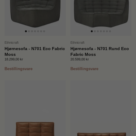
Ethnicraft
Ethnicraft
Hjørnesofa - N701 Eco Fabric
Hjørnesofa - N701 Rund Eco
Moss
Fabric Moss
Pris:
18.299,00 kr
Ordinær pris:
Pris:
20.599,00 kr
Ordinær pris:
Bestillingsvare
Bestillingsvare