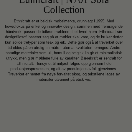
Collection
Ethnicraft er et belgisk møbelmerke, grunnlagt i 1995. Med
hovedfokus på enkel og innovativ design, sammen med fremragende
håndverk, passer de tidløse møblene til et hvert hjem. Ethnicraft sin
designfilosofi baserer seg på at møbler skal vare, og de bruker derfor
kun solide tretyper som teak og eik. Dette gjør også at treverket over
tid eldes på en utrolig fin måte - uten at kvaliteten forringes. Andre
naturlige materialer som ull, bomull og belgisk lin gir et minimalistisk
utrykk, men gjør møblene fulle av karakter. Bærekraft er sentralt for
Ethnicraft. Hensynet til miljøet følges opp gjennom hele
produksjonsprosessen, og alt av produksjonsavfall gjenvinnes.
Treverket er hentet fra nøye forvaltet skog, og tekstilene lages av
materialer utvunnet på etisk vis.