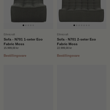
Ethnicraft
Ethnicraft
Sofa - N701 1-seter Eco
Sofa - N701 2-seter Eco
Fabric Moss
Fabric Moss
Pris:
15.999,00 kr
Ordinær pris:
Pris:
22.999,00 kr
Ordinær pris:
Bestillingsvare
Bestillingsvare