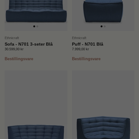
Ethnicraft
Ethnicraft
Sofa - N701 3-seter Blå
Puff - N701 Blå
Pris:
30.599,00 kr
Ordinær pris:
Pris:
7.999,00 kr
Ordinær pris:
Bestillingsvare
Bestillingsvare