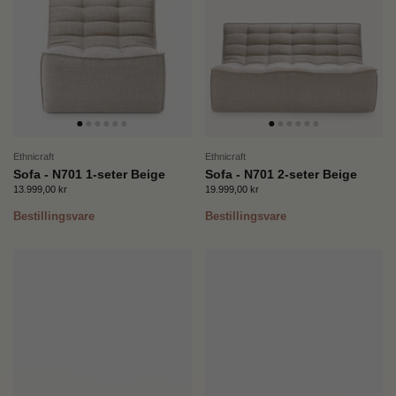
Ethnicraft
Ethnicraft
Sofa - N701 1-seter Beige
Sofa - N701 2-seter Beige
Pris:
13.999,00 kr
Ordinær pris:
Pris:
19.999,00 kr
Ordinær pris:
Bestillingsvare
Bestillingsvare