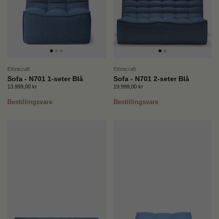
Ethnicraft
Ethnicraft
Sofa - N701 1-seter Blå
Sofa - N701 2-seter Blå
Pris:
13.999,00 kr
Ordinær pris:
Pris:
19.999,00 kr
Ordinær pris:
Bestillingsvare
Bestillingsvare