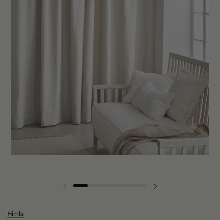
Forrige lysbilde
Neste lysbilde
Himla