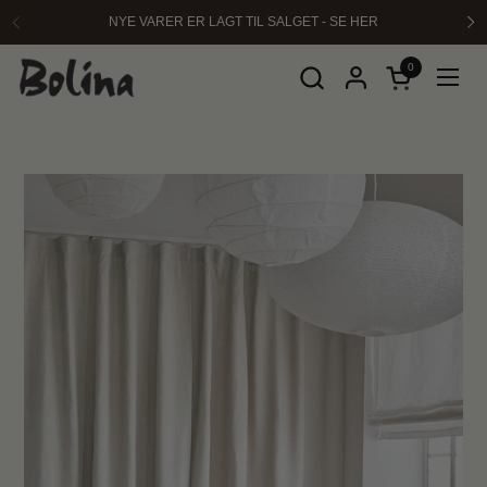
Hopp over til innhold
NYE VARER ER LAGT TIL SALGET - SE HER
Forrige
Ne
0
Åpen kurven
Åpne 