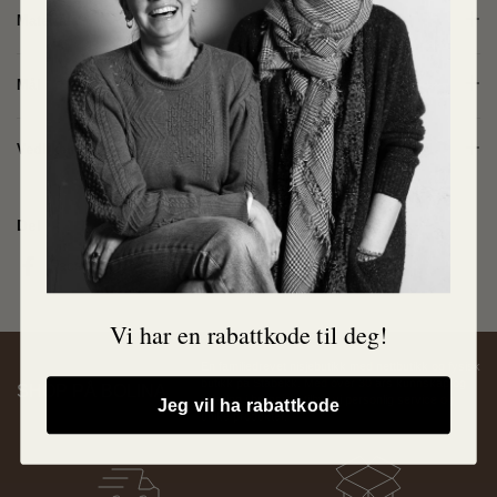
Materiale
Mål
Vedlikehold
Del
Facebook
X (Twitter)
Pinterest
Vi har en rabattkode til deg!
En familiedrevet nisjebutikk med nettbutikk og fysisk
butikk på Stabekk. Med over 30 års kunnskap og
SHOP PÅ BOLINA
erfaring i bransjen, tilbyr vi personlig service og
Jeg vil ha rabattkode
unike produkter.