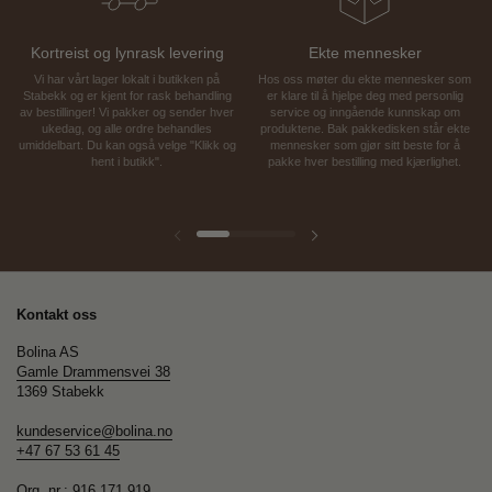
Kortreist og lynrask levering
Ekte mennesker
Vi har vårt lager lokalt i butikken på
Hos oss møter du ekte mennesker som
Stabekk og er kjent for rask behandling
er klare til å hjelpe deg med personlig
av bestillinger! Vi pakker og sender hver
service og inngående kunnskap om
ukedag, og alle ordre behandles
produktene. Bak pakkedisken står ekte
umiddelbart. Du kan også velge "Klikk og
mennesker som gjør sitt beste for å
hent i butikk".
pakke hver bestilling med kjærlighet.
Forrige lysbilde
Neste lysbilde
Kontakt oss
Bolina AS
Gamle Drammensvei 38
1369 Stabekk
kundeservice@bolina.no
+47 67 53 61 45
Org. nr.: 916 171 919