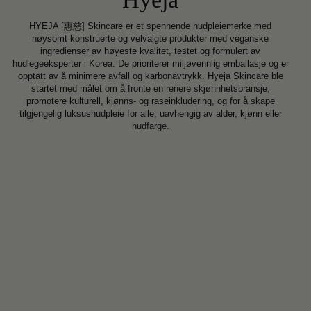
HYEJA [惠慈] Skincare er et spennende hudpleiemerke med
nøysomt konstruerte og velvalgte produkter med veganske
ingredienser av høyeste kvalitet, testet og formulert av
hudlegeeksperter i Korea. De prioriterer miljøvennlig emballasje og er
opptatt av å minimere avfall og karbonavtrykk. Hyeja Skincare ble
startet med målet om å fronte en renere skjønnhetsbransje,
promotere kulturell, kjønns- og raseinkludering, og for å skape
tilgjengelig luksushudpleie for alle, uavhengig av alder, kjønn eller
hudfarge.