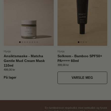
Hyeja
Hyeja
Ansiktsmaske - Matcha
Solkrem - Bamboo SPF50+
Gentle Mud Cream Mask
PA++++ 60ml
Pris:
399,00 kr
Ordinær pris:
110ml
Pris:
499,00 kr
Ordinær pris:
På lager
VARSLE MEG
En familiedrevet nisjebutikk med nettbutikk og fysisk