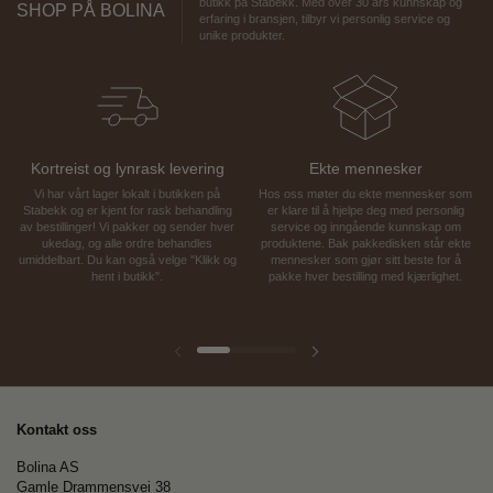
butikk på Stabekk. Med over 30 års kunnskap og
SHOP PÅ BOLINA
erfaring i bransjen, tilbyr vi personlig service og
unike produkter.
Kortreist og lynrask levering
Ekte mennesker
Vi har vårt lager lokalt i butikken på
Hos oss møter du ekte mennesker som
Stabekk og er kjent for rask behandling
er klare til å hjelpe deg med personlig
av bestillinger! Vi pakker og sender hver
service og inngående kunnskap om
ukedag, og alle ordre behandles
produktene. Bak pakkedisken står ekte
umiddelbart. Du kan også velge "Klikk og
mennesker som gjør sitt beste for å
hent i butikk".
pakke hver bestilling med kjærlighet.
Forrige lysbilde
Neste lysbilde
Kontakt oss
Bolina AS
Gamle Drammensvei 38