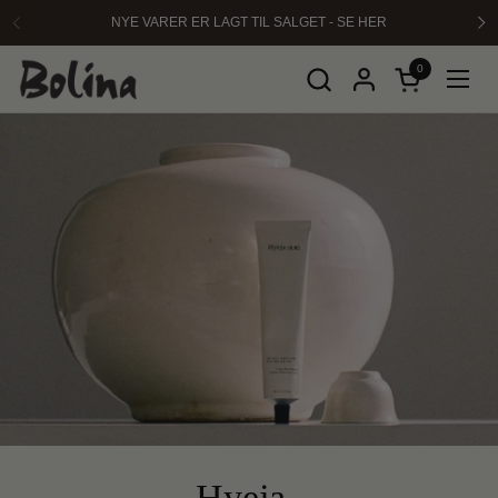
Hopp over til innhold
NYE VARER ER LAGT TIL SALGET - SE HER
Forrige
Ne
0
Åpen kurven
Åpne 
Hyeja